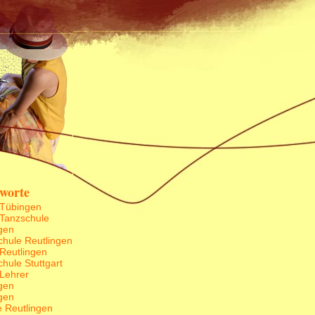
hworte
 Tübingen
 Tanzschule
gen
chule Reutlingen
 Reutlingen
hule Stuttgart
 Lehrer
gen
gen
e Reutlingen