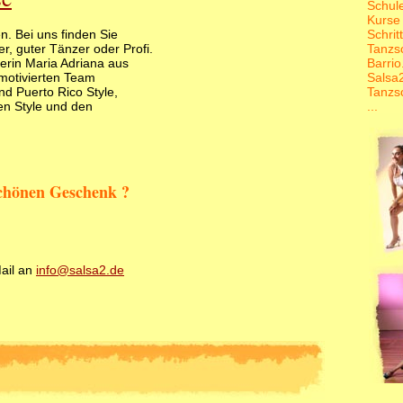
Schul
Kurse
. Bei uns finden Sie
Schrit
, guter Tänzer oder Profi.
Tanzsc
erin Maria Adriana aus
Barrio
motivierten Team
Salsa
d Puerto Rico Style,
Tanzs
n Style und den
...
schönen Geschenk ?
Mail an
info@salsa2.de