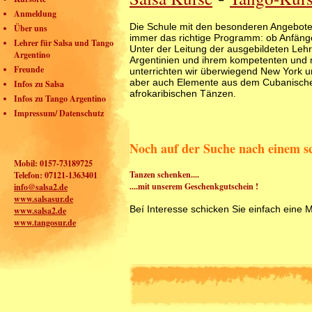
Anmeldung
Die Schule mit den besonderen Angeboten
Über uns
immer das richtige Programm: ob Anfänger
Lehrer für Salsa und Tango
Unter der Leitung der ausgebildeten Lehr
Argentino
Argentinien und ihrem kompetenten und 
Freunde
unterrichten wir überwiegend New York un
aber auch Elemente aus dem Cubanische
Infos zu Salsa
afrokaribischen Tänzen.
Infos zu Tango Argentino
Impressum/ Datenschutz
Noch auf der Suche nach einem 
Mobil: 0157-73189725
Tanzen schenken....
Telefon: 07121-1363401
....mit unserem Geschenkgutschein !
info@salsa2.de
www.salsasur.de
Beí Interesse schicken Sie einfach eine 
www.salsa2.de
www.tangosur.de