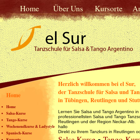
Home
Über Uns
Kursorte
A
Herzlich willkommen bei el Sur,
der Tanzschule für Salsa und Ta
Home
in Tübingen, Reutlingen und Stut
Home
Lernen Sie Salsa und Tango Argentino in 
Salsa-Kurse
professionellsten Salsa und Tango Tanzs
Tango-Kurse
Reutlingen und der Region Neckar-Alb.
Wochenendkurse & Ladystyle
hallo
Direkt zu Ihrem Tanzkurs in Reutlingen o
Spanisch-Kurse
Salsa Kurse
Tango-Kur
-
Kursorte