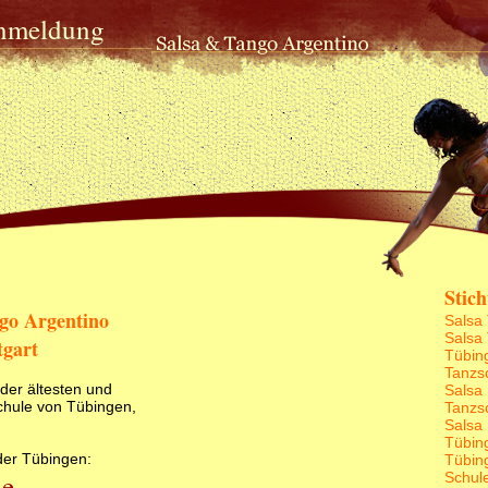
nmeldung
Stic
ngo Argentino
Salsa
Salsa
tgart
Tübin
Tanzs
der ältesten und
Salsa
chule von Tübingen,
Tanzsc
Salsa
Tübin
der Tübingen:
Tübin
se
Schul