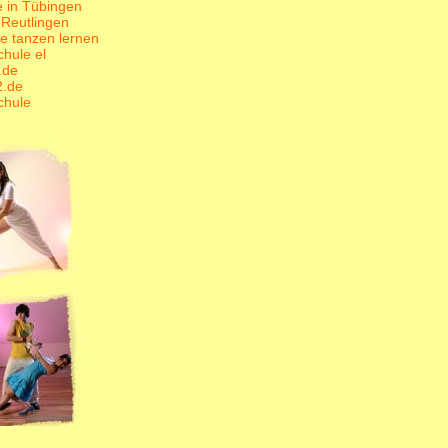
e in Tübingen
 Reutlingen
te tanzen lernen
hule el
.de
2.de
chule